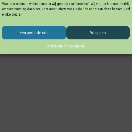
GEN
Voor een optimale website maken wij gebruik van “cookies”. Wij vragen hiervoor hierbij
om toestemming daarvoor. Voor meer informatie zie de link onderaan deze banner. Veel
winkelplezier!
Een perfecte site
Weigeren
Cookiebeleid
Privacybeleid