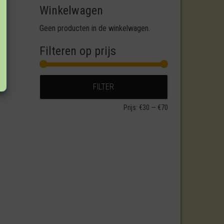
Winkelwagen
Geen producten in de winkelwagen.
Filteren op prijs
Min. prijs
Max. prijs
FILTER
Prijs:
€30
—
€70