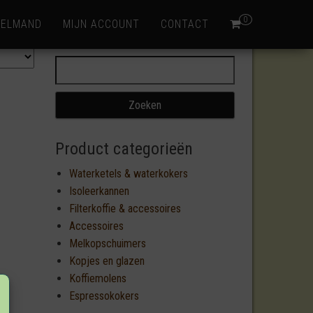
0
KELMAND
MIJN ACCOUNT
CONTACT
Zoeken naar:
Product categorieën
Waterketels & waterkokers
Isoleerkannen
Filterkoffie & accessoires
Accessoires
Melkopschuimers
Kopjes en glazen
Koffiemolens
Espressokokers