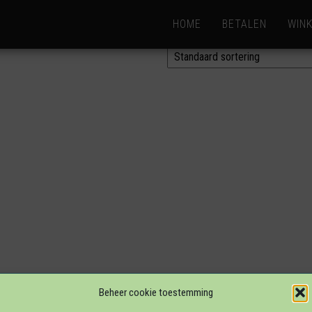
HOME
BETALEN
WIN
4.95
re variaties. Deze optie kan gekozen worden op de productpagina
Beheer cookie toestemming