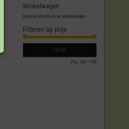
Winkelwagen
Geen producten in de winkelwagen.
Filteren op prijs
Min. prijs
Max. prijs
FILTER
Prijs:
€20
—
€30