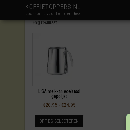
KOFFIETOPPERS.NL
accessoires voor koffie en thee
Enig resultaat
LISA melkkan edelstaal
gepolijst
Prijsklasse: €20.95 tot €2
€
20.95
-
€
24.95
Dit product heeft meerde
OPTIES SELECTEREN