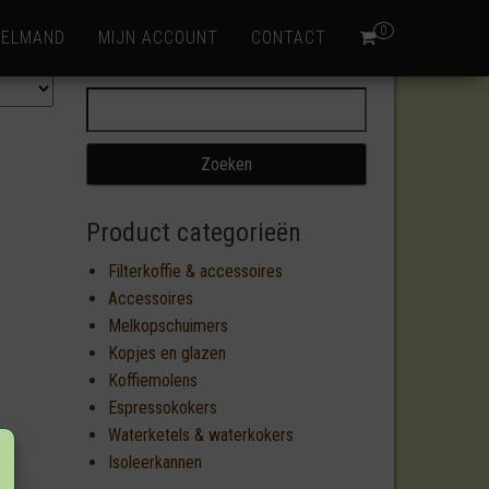
0
KELMAND
MIJN ACCOUNT
CONTACT
Zoeken naar:
Product categorieën
Filterkoffie & accessoires
Accessoires
Melkopschuimers
Kopjes en glazen
Koffiemolens
Espressokokers
Waterketels & waterkokers
Isoleerkannen