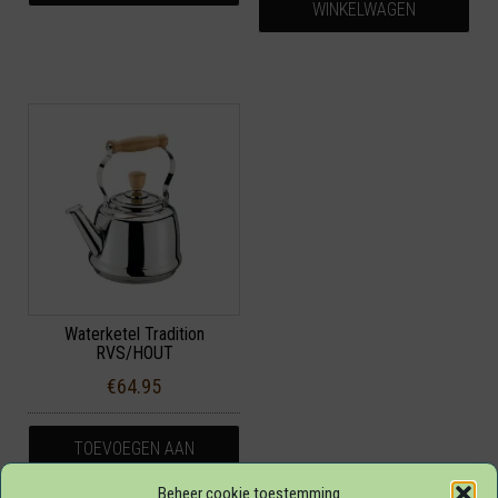
WINKELWAGEN
Waterketel Tradition
RVS/HOUT
€
64.95
TOEVOEGEN AAN
WINKELWAGEN
Beheer cookie toestemming