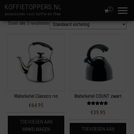
KOFFIETOPPERS.NL
0
accessoires voor koffie en thee
Toont alle 3 resultaten
Waterketel Classico rvs
Waterketel COUNT zwart
€
64.95
Gewaardeer
€
39.95
d
5.00
uit 5
TOEVOEGEN AAN
TOEVOEGEN AAN
WINKELWAGEN