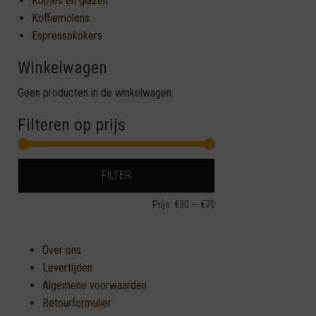
Kopjes en glazen
Koffiemolens
Espressokokers
Winkelwagen
Geen producten in de winkelwagen.
Filteren op prijs
Min. prijs
Max. prijs
FILTER
Prijs:
€30
—
€70
Over ons
Levertijden
Algemene voorwaarden
Retourformulier